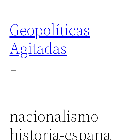
Saltar
al
Geopolíticas
contenido
Agitadas
nacionalismo-
historia-espana