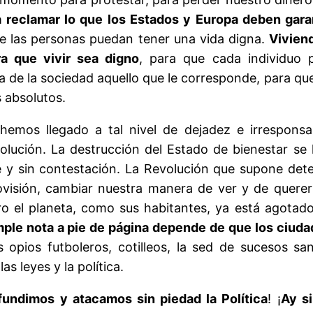
reclamar lo que los Estados y Europa deben gara
e las personas puedan tener una vida digna.
Viviend
ra que vivir sea digno
, para que cada individuo 
ba de la sociedad aquello que le corresponde, para qu
 absolutos.
hemos llegado a tal nivel de dejadez e irresponsa
olución. La destrucción del Estado de bienestar s
e y sin contestación. La Revolución que supone det
visión, cambiar nuestra manera de ver y de querer
pero el planeta, como sus habitantes, ya está agotad
mple nota a pie de página depende de que los ciud
s opios futboleros, cotilleos, la sed de sucesos sa
as leyes y la política.
fundimos y atacamos sin piedad la Política
! ¡
Ay s