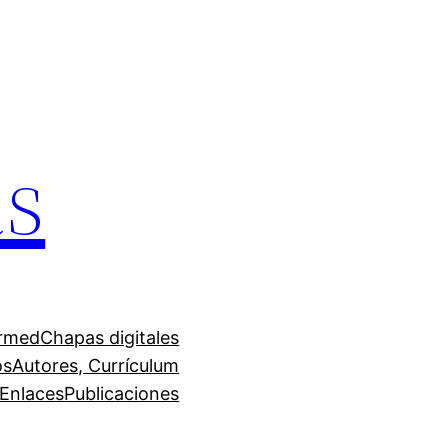
as
irmed
Chapas digitales
os
Autores, Currículum
Enlaces
Publicaciones