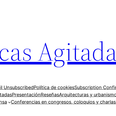
cas Agitad
il Unsubscribed
Política de cookies
Subscription Conf
itadas
Presentación
Reseñas
Arquitecturas y urbanism
ensa
Conferencias en congresos, coloquios y charlas