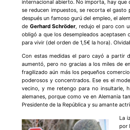
internacional abierto. No importa, hay que d
se reducen impuestos, se recorta el gasto 
después un famoso gurú del empleo, el alemá
de
Gerhard Schröder
, redujo el paro con 
obligó a que los desempleados aceptasen ca
para vivir (del orden de 1,5€ la hora). Olvi
Con estas medidas el paro cayó a partir 
aumentó, pero no gracias a los miles de e
fragilizado aún más los pequeños comercio
poderosos y concentrados. Ese es el model
vecino, y me retengo para no insultarle, h
alemanes, porque como ve en Alemania tambi
Presidente de la República y su amante actri
La i
por 