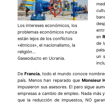
meda
cult
band
desp
Los intereses económicos, los
entr
problemas económicos nunca
en
R
están lejos de los conflictos
de l
«étnicos», el nacionalismo, la
pais
religión…
un s
Gaseoducto en Ucrania.
incl
De
Francia
, todo el mundo conoce nombres
país. Menos han reparado que
Monsieur H
impusieron sus asesores. El paro sigue aum
empresas a cambio de empleo. Nada más y 
que la reducción de impuestos, NO garan