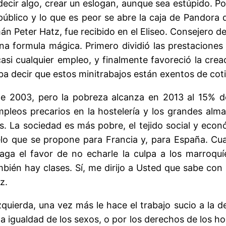
ecir algo, crear un eslogan, aunque sea estúpido. Por 
público y lo que es peor se abre la caja de Pandora 
n Peter Hatz, fue recibido en el Eliseo. Consejero 
una formula mágica. Primero dividió las prestaciones
si cualquier empleo, y finalmente favoreció la creac
daba decir que estos minitrabajos están exentos de co
de 2003, pero la pobreza alcanza en 2013 al 15% 
mpleos precarios en la hostelería y los grandes al
s. La sociedad es más pobre, el tejido social y ec
o que se propone para Francia y, para España. Cuan
aga el favor de no echarle la culpa a los marroquí
én hay clases. Sí, me dirijo a Usted que sabe con 
z.
zquierda, una vez más le hace el trabajo sucio a la 
la igualdad de los sexos, o por los derechos de los