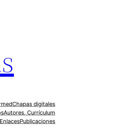
as
irmed
Chapas digitales
os
Autores, Currículum
Enlaces
Publicaciones