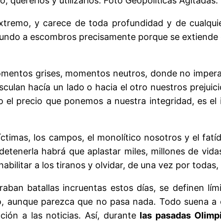
lo, quererlos y utilizarlos. Foto Geopolíticas Agitadas.
 extremo, y carece de toda profundidad y de cualqu
undo a escombros precisamente porque se extiende c
ntos grises, momentos neutros, donde no impera ni 
ulan hacía un lado o hacia el otro nuestros prejuicio
el precio que ponemos a nuestra integridad, es el
íctimas, los campos, el monolítico nosotros y el fat
etenerla habrá que aplastar miles, millones de vid
bilitar a los tiranos y olvidar, de una vez por todas,
raban batallas incruentas estos días, se definen l
, aunque parezca que no pasa nada. Todo suena a dé
ción a las noticias. Así, durante
las pasadas Olimp