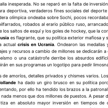
lla inesperada. No se reparó en la falta de inversión
ura deportiva, verdaderos fines sociales del deporte 
era olímpica ondeaba sobre Sochi, pocos recordaban
ilfarrados, robados al erario público ruso, arranca
e los saltos de esquí y los goles de hockey, que la c
usia
es flagrante, que su política exterior mafiosa y 
a actual
crisis en Ucrania
. Ondearon las medallas 
ajes y recursos a cambio de millones se dedicarán a
eísmo o una catástrofe derribe los absurdos edificios
uirán en sus programas un logotipo para pedir limosn
 de amoríos, detalles privados y chismes varios. L
ollande
ha dado un giro brusco en su política por
entando, por ello ha tendido los brazos a la patrona
nada menos que dos millones de puestos. A pesar de
tiza en absoluto mayor inversión en tiempos de c