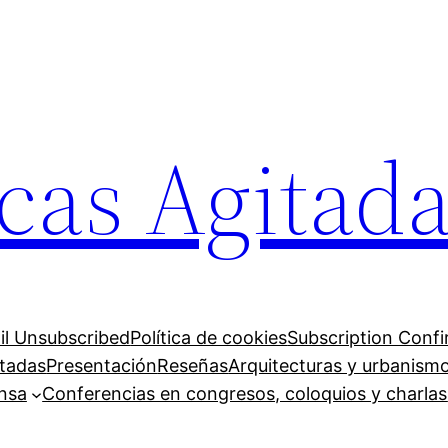
cas Agitad
il Unsubscribed
Política de cookies
Subscription Conf
itadas
Presentación
Reseñas
Arquitecturas y urbanism
ensa
Conferencias en congresos, coloquios y charlas