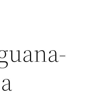
iguana-
za