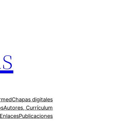
as
irmed
Chapas digitales
os
Autores, Currículum
Enlaces
Publicaciones