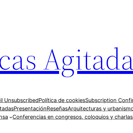
cas Agitad
il Unsubscribed
Política de cookies
Subscription Conf
itadas
Presentación
Reseñas
Arquitecturas y urbanism
ensa
Conferencias en congresos, coloquios y charlas