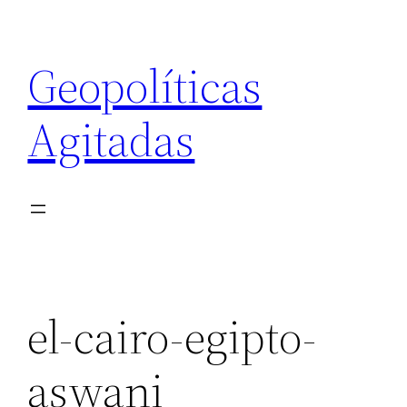
Saltar
al
Geopolíticas
contenido
Agitadas
el-cairo-egipto-
aswani