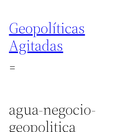
Saltar
al
Geopolíticas
contenido
Agitadas
agua-negocio-
geopolitica