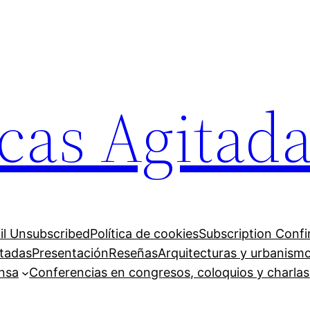
cas Agitad
il Unsubscribed
Política de cookies
Subscription Conf
itadas
Presentación
Reseñas
Arquitecturas y urbanism
ensa
Conferencias en congresos, coloquios y charlas