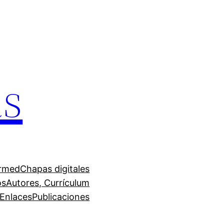
as
irmed
Chapas digitales
os
Autores, Currículum
Enlaces
Publicaciones