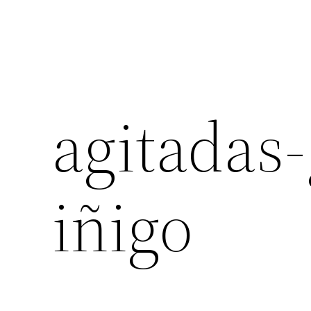
agitadas-
iñigo