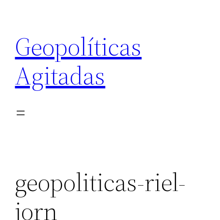
Saltar
al
Geopolíticas
contenido
Agitadas
geopoliticas-riel-
jorn